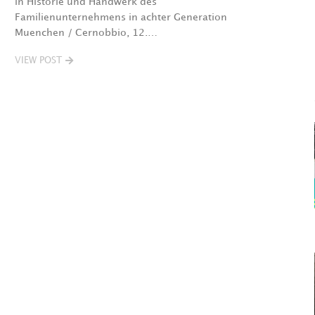
in Historie und Handwerk des
Familienunternehmens in achter Generation
Muenchen / Cernobbio, 12.…
VIEW POST