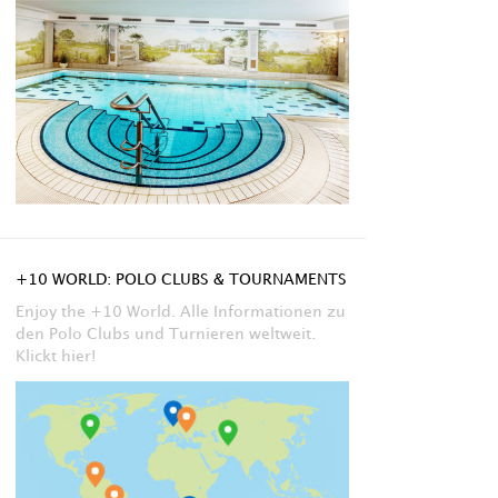
+10 WORLD: POLO CLUBS & TOURNAMENTS
Enjoy the +10 World. Alle Informationen zu
den Polo Clubs und Turnieren weltweit.
Klickt hier!