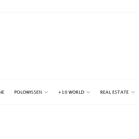
NE
POLOWISSEN
+10 WORLD
REAL ESTATE