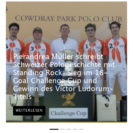
Pierandrea Müller schreibt
Schweizer Pologeschichte mit
Standing Rock: Sieg im 18-
Goal Challenge Cup und
Gewinn des Victor Ludorum-
Titels
WEITERLESEN