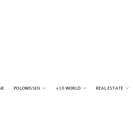
NE
POLOWISSEN
+10 WORLD
REAL ESTATE