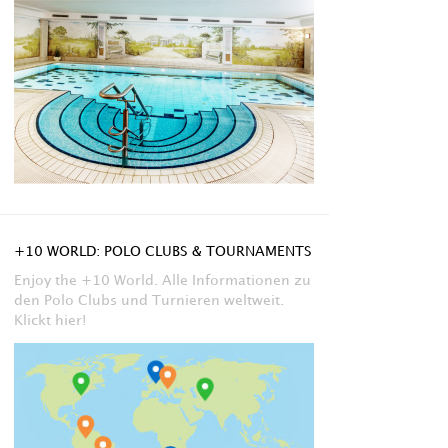
+10 WORLD: POLO CLUBS & TOURNAMENTS
Enjoy the +10 World. Alle Informationen zu
den Polo Clubs und Turnieren weltweit.
Klickt hier!