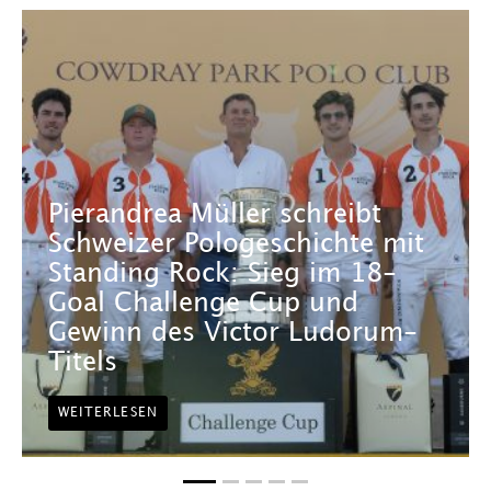
Pierandrea Müller schreibt
Schweizer Pologeschichte mit
Standing Rock: Sieg im 18-
Goal Challenge Cup und
Gewinn des Victor Ludorum-
Titels
WEITERLESEN