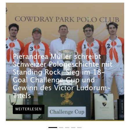
Pierandrea Müller schreibt
Schweizer Pologeschichte mit
Standing Rock: Sieg im 18-
Goal Challenge Cup und
Gewinn des Victor Ludorum-
Titels
WEITERLESEN