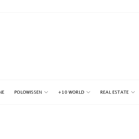
NE
POLOWISSEN
+10 WORLD
REAL ESTATE