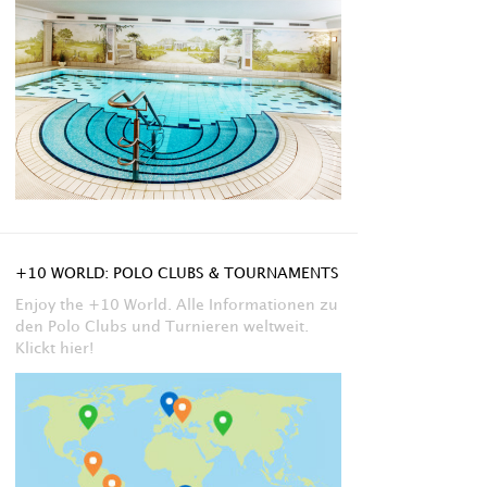
+10 WORLD: POLO CLUBS & TOURNAMENTS
Enjoy the +10 World. Alle Informationen zu
den Polo Clubs und Turnieren weltweit.
Klickt hier!