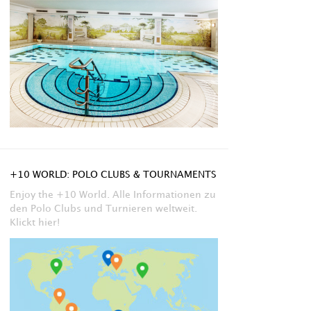
+10 WORLD: POLO CLUBS & TOURNAMENTS
Enjoy the +10 World. Alle Informationen zu
den Polo Clubs und Turnieren weltweit.
Klickt hier!