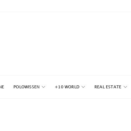
NE
POLOWISSEN
+10 WORLD
REAL ESTATE