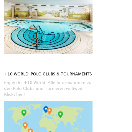
+10 WORLD: POLO CLUBS & TOURNAMENTS
Enjoy the +10 World. Alle Informationen zu
den Polo Clubs und Turnieren weltweit.
Klickt hier!