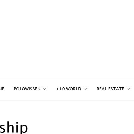
NE
POLOWISSEN
+10 WORLD
REAL ESTATE
ship