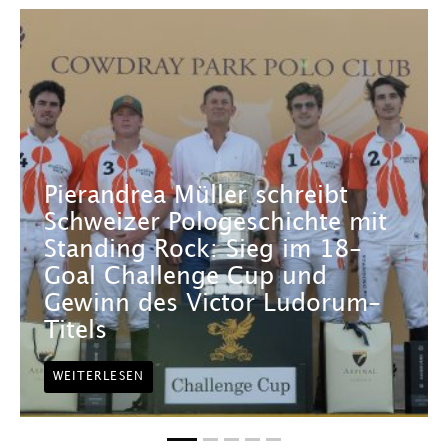
Pierandrea Müller schreibt
Schweizer Pologeschichte mit
Standing Rock: Sieg im 18-
Goal Challenge Cup und
Gewinn des Victor Ludorum-
Titels
WEITERLESEN