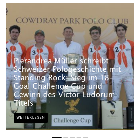
Pierandrea Müller schreibt
Schweizer Pologeschichte mit
Standing Rock: Sieg im 18-
Goal Challenge Cup und
Gewinn des Victor Ludorum-
Titels
WEITERLESEN