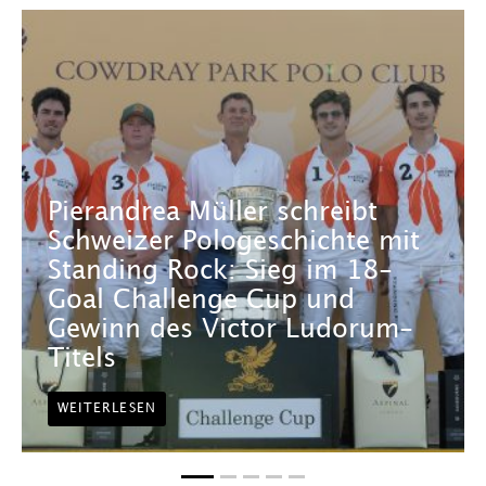
Pierandrea Müller schreibt
Schweizer Pologeschichte mit
Standing Rock: Sieg im 18-
Goal Challenge Cup und
Gewinn des Victor Ludorum-
Titels
WEITERLESEN