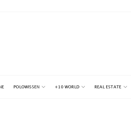
NE
POLOWISSEN
+10 WORLD
REAL ESTATE