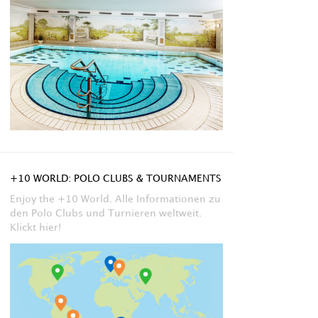
+10 WORLD: POLO CLUBS & TOURNAMENTS
Enjoy the +10 World. Alle Informationen zu
den Polo Clubs und Turnieren weltweit.
Klickt hier!