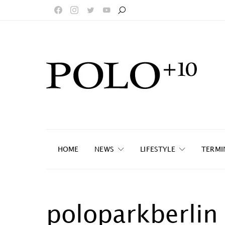
HOME
NEWS
LIFESTYLE
TERMI
poloparkberlin