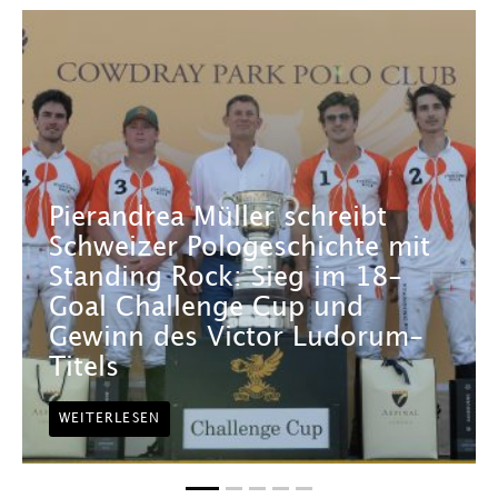
Pierandrea Müller schreibt
Schweizer Pologeschichte mit
Standing Rock: Sieg im 18-
Goal Challenge Cup und
Gewinn des Victor Ludorum-
Titels
WEITERLESEN