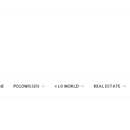
NE
POLOWISSEN
+10 WORLD
REAL ESTATE