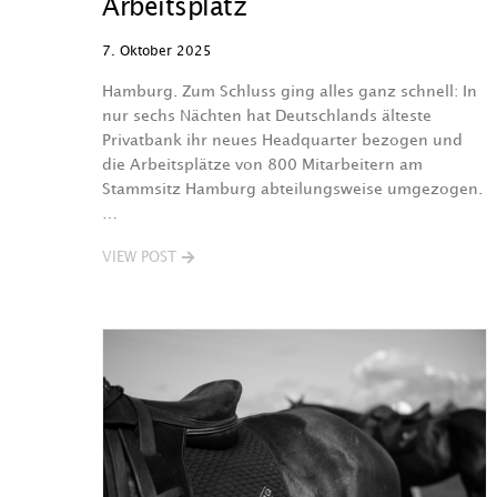
Arbeitsplatz
7. Oktober 2025
Hamburg. Zum Schluss ging alles ganz schnell: In
nur sechs Nächten hat Deutschlands älteste
Privatbank ihr neues Headquarter bezogen und
die Arbeitsplätze von 800 Mitarbeitern am
Stammsitz Hamburg abteilungsweise umgezogen.
…
VIEW POST