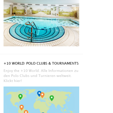
+10 WORLD: POLO CLUBS & TOURNAMENTS
Enjoy the +10 World. Alle Informationen zu
den Polo Clubs und Turnieren weltweit.
Klickt hier!