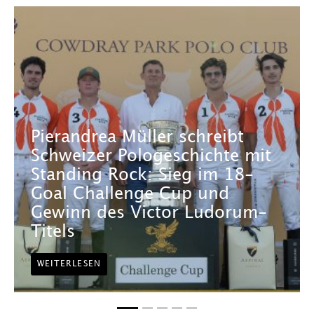
Pierandrea Müller schreibt
Schweizer Pologeschichte mit
Standing Rock: Sieg im 18-
Goal Challenge Cup und
Gewinn des Victor Ludorum-
Titels
WEITERLESEN