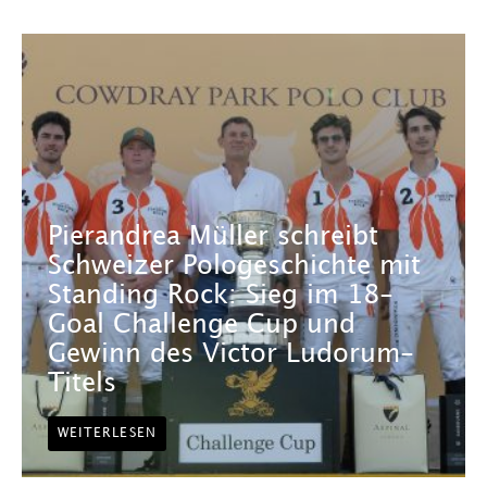
Pierandrea Müller schreibt
Schweizer Pologeschichte mit
Standing Rock: Sieg im 18-
Goal Challenge Cup und
Gewinn des Victor Ludorum-
Titels
WEITERLESEN