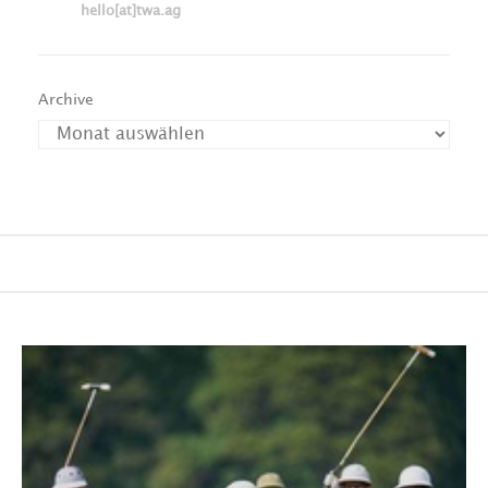
hello[at]twa.ag
Archive