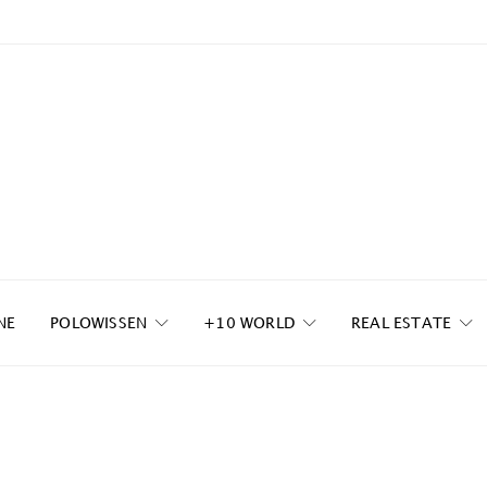
NE
POLOWISSEN
+10 WORLD
REAL ESTATE