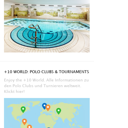
+10 WORLD: POLO CLUBS & TOURNAMENTS
Enjoy the +10 World. Alle Informationen zu
den Polo Clubs und Turnieren weltweit.
Klickt hier!