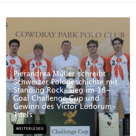
Pierandrea Müller schreibt
Schweizer Pologeschichte mit
Standing Rock: Sieg im 18-
Goal Challenge Cup und
Gewinn des Victor Ludorum-
Titels
WEITERLESEN