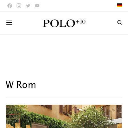
W Rom