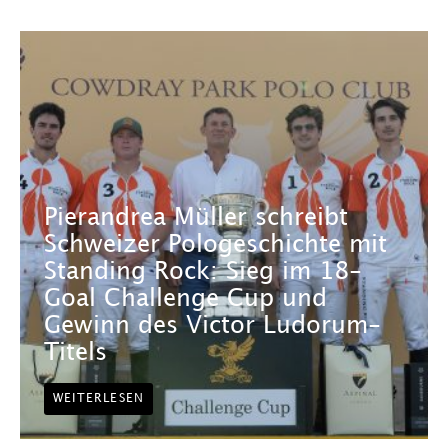
Pierandrea Müller schreibt
Schweizer Pologeschichte mit
Standing Rock: Sieg im 18-
Goal Challenge Cup und
Gewinn des Victor Ludorum-
Titels
WEITERLESEN