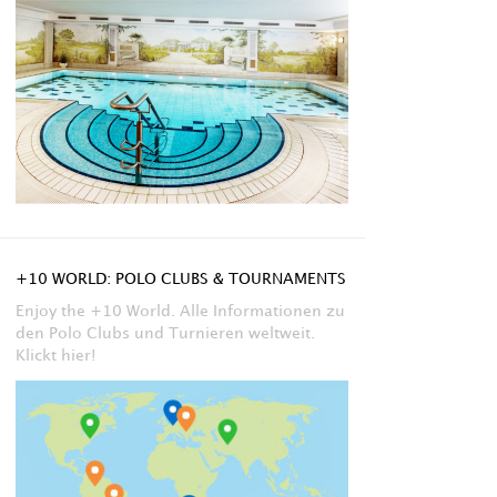
+10 WORLD: POLO CLUBS & TOURNAMENTS
Enjoy the +10 World. Alle Informationen zu
den Polo Clubs und Turnieren weltweit.
Klickt hier!