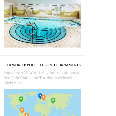
+10 WORLD: POLO CLUBS & TOURNAMENTS
Enjoy the +10 World. Alle Informationen zu
den Polo Clubs und Turnieren weltweit.
Klickt hier!