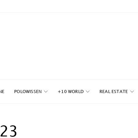
NE
POLOWISSEN
+10 WORLD
REAL ESTATE
023