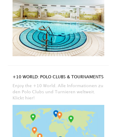
+10 WORLD: POLO CLUBS & TOURNAMENTS
Enjoy the +10 World. Alle Informationen zu
den Polo Clubs und Turnieren weltweit.
Klickt hier!