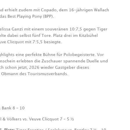
und erhielt zudem mit Copado, dem 16-jährigen Wallach
as Best Playing Pony (BPP).
elissa Ganzi mit einem souveränen 10:7,5 gegen Tiger
lte dabei selbst fünf Tore. Platz drei im Kitzbühel
uve Clicquot mit 7:5,5 besiegte.
lights eine perfekte Bühne für Polobegeisterte. Vor
nschein erlebten die Zuschauer spannende Duelle und
ch schon jetzt, 2026 wieder Gastgeber dieses
sch, Obmann des Tourismusverbands.
 Bank 8 – 10
 & Völkers vs. Veuve Clicquot 7 – 5 ½