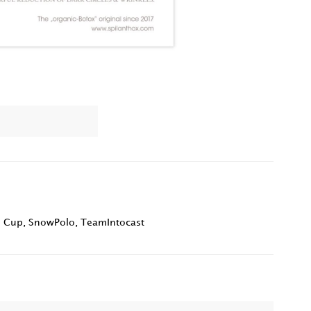
d Cup
,
SnowPolo
,
TeamIntocast