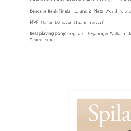
Casablanca Cup Finals (Runners Up Cup) – 5. und 6
Bendura Bank Finals – 1. und 2. Platz:
World Polo Le
MVP:
Martin Donovan (Team Intocast)
Best playing pony:
Copado, 16-jähriger Wallach, Be
Team: Intocast