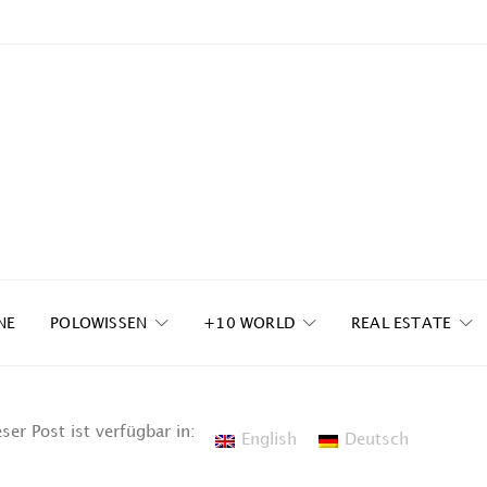
NE
POLOWISSEN
+10 WORLD
REAL ESTATE
ser Post ist verfügbar in:
English
Deutsch