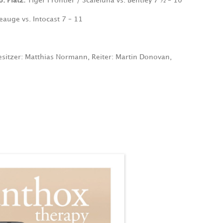
. Platz:
Tiger Frontier / Scaleluna vs. Bentley 7 ½ – 10
auge vs. Intocast 7 – 11
sitzer: Matthias Normann, Reiter: Martin Donovan,