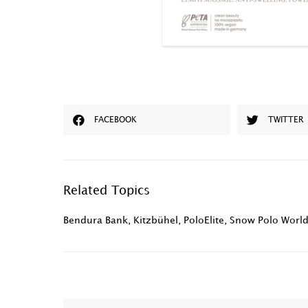
FACEBOOK
TWITTER
Related Topics
Bendura Bank
,
Kitzbühel
,
PoloElite
,
Snow Polo Worl