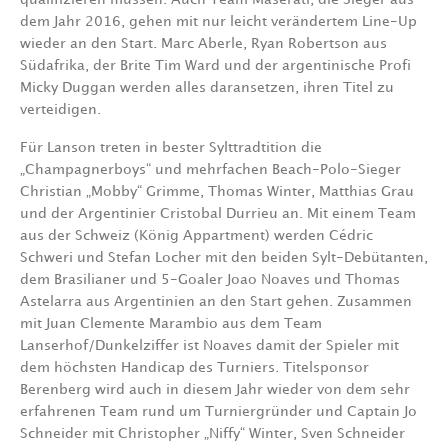
dem Jahr 2016, gehen mit nur leicht verändertem Line-Up
wieder an den Start. Marc Aberle, Ryan Robertson aus
Südafrika, der Brite Tim Ward und der argentinische Profi
Micky Duggan werden alles daransetzen, ihren Titel zu
verteidigen.
Für Lanson treten in bester Sylttradtition die
„Champagnerboys“ und mehrfachen Beach-Polo-Sieger
Christian „Mobby“ Grimme, Thomas Winter, Matthias Grau
und der Argentinier Cristobal Durrieu an. Mit einem Team
aus der Schweiz (König Appartment) werden Cédric
Schweri und Stefan Locher mit den beiden Sylt-Debütanten,
dem Brasilianer und 5-Goaler Joao Noaves und Thomas
Astelarra aus Argentinien an den Start gehen. Zusammen
mit Juan Clemente Marambio aus dem Team
Lanserhof/Dunkelziffer ist Noaves damit der Spieler mit
dem höchsten Handicap des Turniers. Titelsponsor
Berenberg wird auch in diesem Jahr wieder von dem sehr
erfahrenen Team rund um Turniergründer und Captain Jo
Schneider mit Christopher „Niffy“ Winter, Sven Schneider