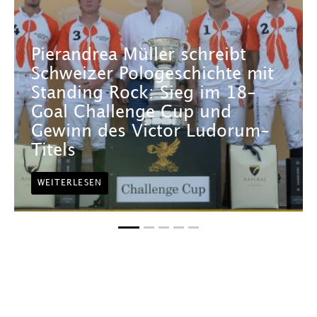
Pierandrea Müller schreibt
Schweizer Pologeschichte mit
Standing Rock: Sieg im 18-
Goal Challenge Cup und
Gewinn des Victor Ludorum-
Titels
WEITERLESEN