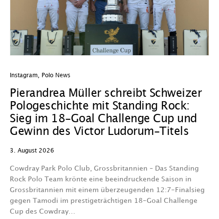
Instagram
,
Polo News
In
Pierandrea Müller schreibt Schweizer
O
Pologeschichte mit Standing Rock:
w
Sieg im 18-Goal Challenge Cup und
29
Gewinn des Victor Ludorum-Titels
D
3. August 2026
we
A
Cowdray Park Polo Club, Grossbritannien – Das Standing
F
Rock Polo Team krönte eine beeindruckende Saison in
Grossbritannien mit einem überzeugenden 12:7-Finalsieg
V
gegen Tamodi im prestigeträchtigen 18-Goal Challenge
Cup des Cowdray…