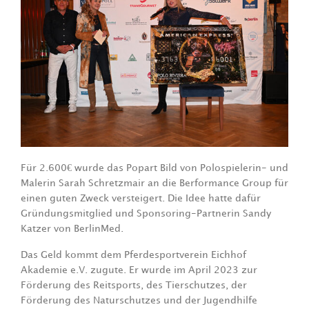
Für 2.600€ wurde das Popart Bild von Polospielerin- und
Malerin Sarah Schretzmair an die Berformance Group für
einen guten Zweck versteigert. Die Idee hatte dafür
Gründungsmitglied und Sponsoring-Partnerin Sandy
Katzer von BerlinMed.
Das Geld kommt dem Pferdesportverein Eichhof
Akademie e.V. zugute. Er wurde im April 2023 zur
Förderung des Reitsports, des Tierschutzes, der
Förderung des Naturschutzes und der Jugendhilfe