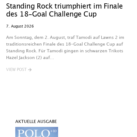
Standing Rock triumphiert im Finale
W
des 18-Goal Challenge Cup
W
7. August 2026
7.
Am Sonntag, dem 2. August, traf Tamodi auf Lawns 2 im
D
traditionsreichen Finale des 18-Goal Challenge Cup auf
Au
Standing Rock. Für Tamodi gingen in schwarzen Trikots
K
Hazel Jackson (2) auf…
T
VIEW POST
V
AKTUELLE AUSGABE