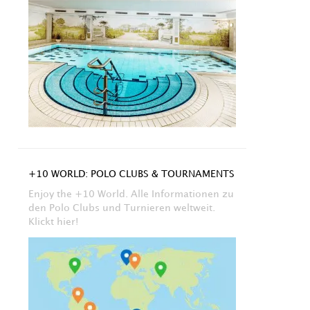
+10 WORLD: POLO CLUBS & TOURNAMENTS
Enjoy the +10 World. Alle Informationen zu
den Polo Clubs und Turnieren weltweit.
Klickt hier!