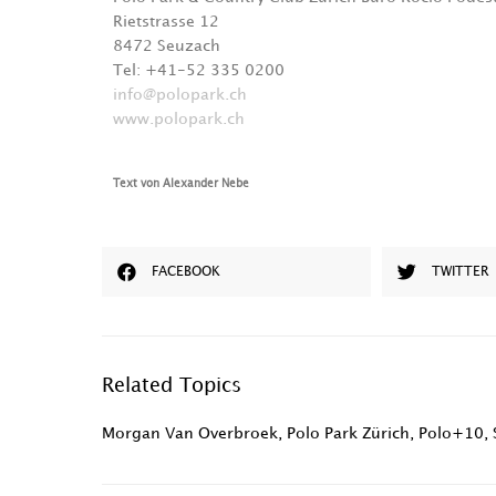
Rietstrasse 12
8472 Seuzach
Tel: +41-52 335 0200
info@polopark.ch
www.polopark.ch
Text von Alexander Nebe
FACEBOOK
TWITTER
Related Topics
Morgan Van Overbroek
,
Polo Park Zürich
,
Polo+10
,