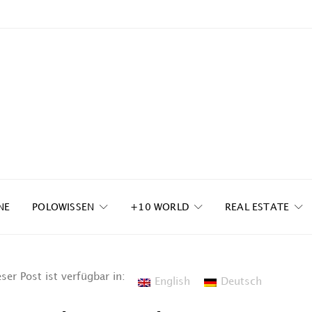
NE
POLOWISSEN
+10 WORLD
REAL ESTATE
ser Post ist verfügbar in:
English
Deutsch