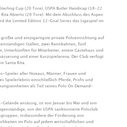
Sterling Cup (20 Tore), USPA Butler Handicap (18-22
Rita Abierto (20 Tore). Mit dem Abschluss des Aspen
d die Limited Edition 12-Goal Series das Ligaspiel im
größte und einzigartigste private Poloeinrichtung auf
genständigen Ställen, zwei Rennbahnen, fünf
m, Unterkünften für Mitarbeiter, einem Gästehaus und
wässerung und einer Kurzspielarena. Der Club verfügt
n Santa Rita.
o-Spieler aller Niveaus, Männer, Frauen und
 Spielerlebnis einschließlich Pferde, Profis und
 Übungseinheiten als Teil seines Polo On Demand-
-Gelände ansässig, ist von Januar bis Mai und von
igenständige, von der USPA sanktionierte Poloclub
ersgruppen, insbesondere der Förderung von
ichkeiten im Polo auf jedem wirtschaftlichen und