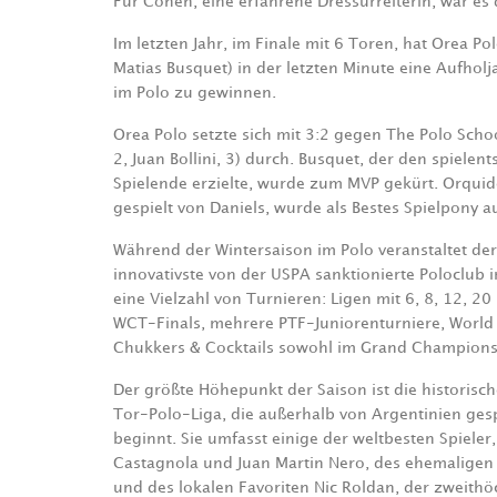
Für Cohen, eine erfahrene Dressurreiterin, war es 
Im letzten Jahr, im Finale mit 6 Toren, hat Orea Pol
Matias Busquet) in der letzten Minute eine Aufholj
im Polo zu gewinnen.
Orea Polo setzte sich mit 3:2 gegen The Polo Schoo
2, Juan Bollini, 3) durch. Busquet, der den spiele
Spielende erzielte, wurde zum MVP gekürt. Orquide
gespielt von Daniels, wurde als Bestes Spielpony a
Während der Wintersaison im Polo veranstaltet de
innovativste von der USPA sanktionierte Poloclub 
eine Vielzahl von Turnieren: Ligen mit 6, 8, 12, 
WCT-Finals, mehrere PTF-Juniorenturniere, World
Chukkers & Cocktails sowohl im Grand Champions a
Der größte Höhepunkt der Saison ist die historisc
Tor-Polo-Liga, die außerhalb von Argentinien ges
beginnt. Sie umfasst einige der weltbesten Spiele
Castagnola und Juan Martin Nero, des ehemaligen 
und des lokalen Favoriten Nic Roldan, der zweithö