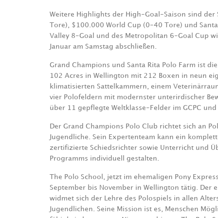
Weitere Highlights der High-Goal-Saison sind der 
Tore), $100.000 World Cup (0-40 Tore) und Santa 
Valley 8-Goal und des Metropolitan 6-Goal Cup wir
Januar am Samstag abschließen.
Grand Champions und Santa Rita Polo Farm ist die 
102 Acres in Wellington mit 212 Boxen in neun ei
klimatisierten Sattelkammern, einem Veterinärrau
vier Polofeldern mit modernster unterirdischer Be
über 11 gepflegte Weltklasse-Felder im GCPC und i
Der Grand Champions Polo Club richtet sich an Pol
Jugendliche. Sein Expertenteam kann ein komplettes
zertifizierte Schiedsrichter sowie Unterricht und
Programms individuell gestalten.
The Polo School, jetzt im ehemaligen Pony Express
September bis November in Wellington tätig. Der e
widmet sich der Lehre des Polospiels in allen Alt
Jugendlichen. Seine Mission ist es, Menschen Mögl