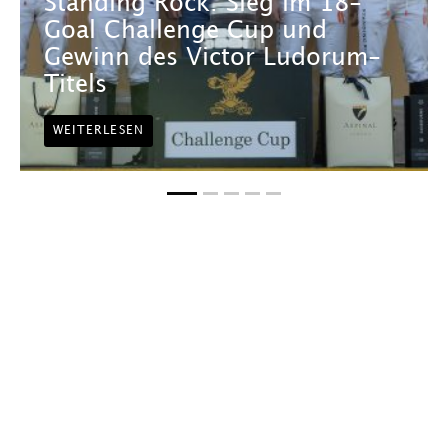
Standing Rock: Sieg im 18-
Goal Challenge Cup und
Gewinn des Victor Ludorum-
Titels
WEITERLESEN