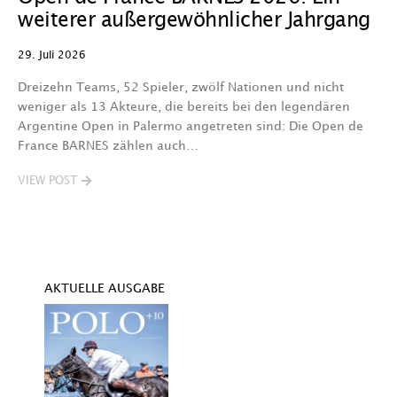
weiterer außergewöhnlicher Jahrgang
e
V
29. Juli 2026
29
Dreizehn Teams, 52 Spieler, zwölf Nationen und nicht
weniger als 13 Akteure, die bereits bei den legendären
W
Argentine Open in Palermo angetreten sind: Die Open de
K
France BARNES zählen auch…
M
st
VIEW POST
V
AKTUELLE AUSGABE