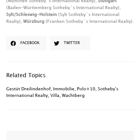
(München Sotheby´s International Realty),
Stuttgart
(Baden-Württemberg Sotheby´s International Realty),
Sylt/Schleswig-Holstein
(Sylt Sotheby´s International
Realty),
Würzburg
(Franken Sotheby´s International Realty).
FACEBOOK
TWITTER
Related Topics
Gestüt Dreilindenhof
,
Immobilie
,
Polo+10
,
Sotheby‘s
International Realty
,
Villa
,
Wachtberg