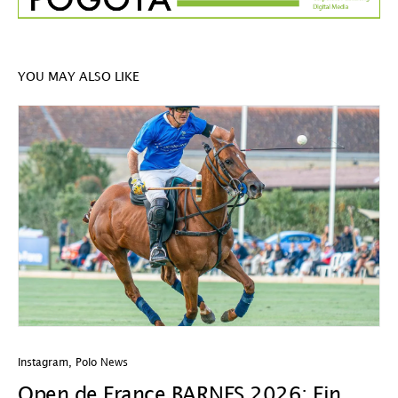
YOU MAY ALSO LIKE
Instagram
,
Polo News
In
Open de France BARNES 2026: Ein
D