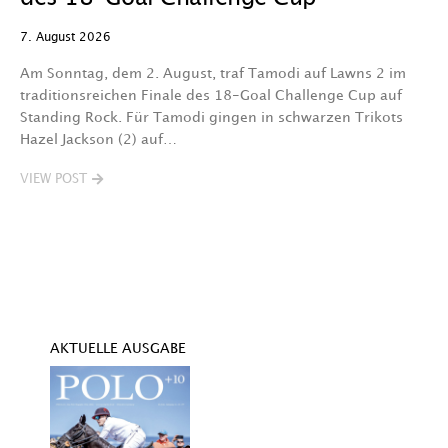
7. August 2026
7.
Am Sonntag, dem 2. August, traf Tamodi auf Lawns 2 im
D
traditionsreichen Finale des 18-Goal Challenge Cup auf
Au
Standing Rock. Für Tamodi gingen in schwarzen Trikots
K
Hazel Jackson (2) auf…
T
VIEW POST
V
AKTUELLE AUSGABE