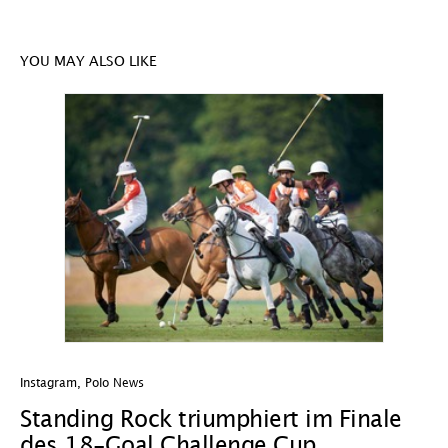
YOU MAY ALSO LIKE
Instagram
,
Polo News
In
Standing Rock triumphiert im Finale
W
des 18-Goal Challenge Cup
W