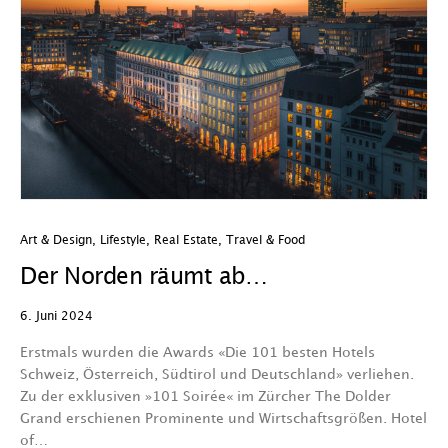
Art & Design
,
Lifestyle
,
Real Estate
,
Travel & Food
Der Norden räumt ab…
6. Juni 2024
Erstmals wurden die Awards «Die 101 besten Hotels
Schweiz, Österreich, Südtirol und Deutschland» verliehen.
Zu der exklusiven »101 Soirée« im Zürcher The Dolder
Grand erschienen Prominente und Wirtschaftsgrößen. Hotel
of…