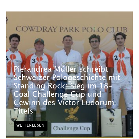
Pierandrea Müller schreibt
Schweizer Pologeschichte mit
Standing Rock: Sieg im 18-
Goal Challenge Cup und
Gewinn des Victor Ludorum-
Titels
WEITERLESEN