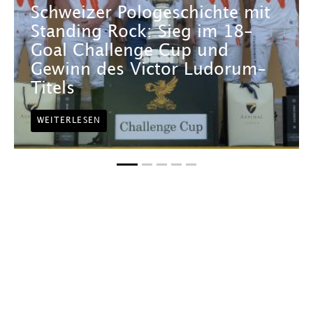
Schweizer Pologeschichte mit
Standing Rock: Sieg im 18-
Goal Challenge Cup und
Gewinn des Victor Ludorum-
Titels
WEITERLESEN