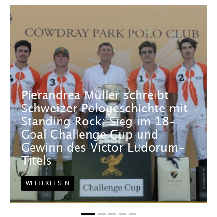
Pierandrea Müller schreibt
Schweizer Pologeschichte mit
Standing Rock: Sieg im 18-
Goal Challenge Cup und
Gewinn des Victor Ludorum-
Titels
WEITERLESEN