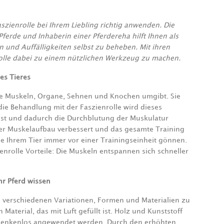
aszienrolle bei Ihrem Liebling richtig anwenden. Die
Pferde und Inhaberin einer Pferdereha hilft Ihnen als
n und Auffälligkeiten selbst zu beheben. Mit ihren
nrolle dabei zu einem nützlichen Werkzeug zu machen.
es Tieres
re Muskeln, Organe, Sehnen und Knochen umgibt. Sie
die Behandlung mit der Faszienrolle wird dieses
st und dadurch die Durchblutung der Muskulatur
der Muskelaufbau verbessert und das gesamte Training
Sie Ihrem Tier immer vor einer Trainingseinheit gönnen.
enrolle Vorteile: Die Muskeln entspannen sich schneller
Ihr Pferd wissen
in verschiedenen Variationen, Formen und Materialien zu
Material, das mit Luft gefüllt ist. Holz und Kunststoff
bedenkenlos angewendet werden. Durch den erhöhten