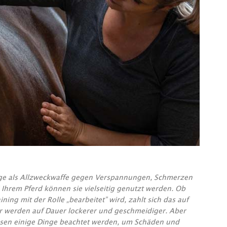
ange als Allzweckwaffe gegen Verspannungen, Schmerzen
Ihrem Pferd können sie vielseitig genutzt werden. Ob
ing mit der Rolle „bearbeitet” wird, zahlt sich das auf
er werden auf Dauer lockerer und geschmeidiger. Aber
ssen einige Dinge beachtet werden, um Schäden und