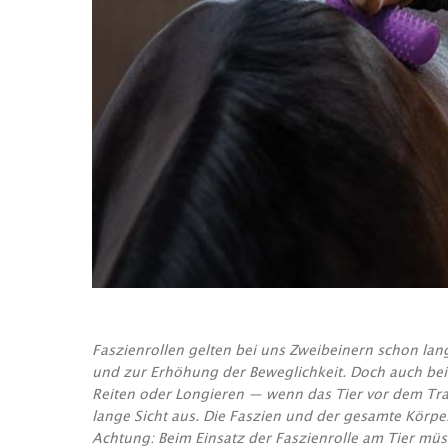
Faszienrollen gelten bei uns Zweibeinern schon l
und zur Erhöhung der Beweglichkeit. Doch auch bei 
Reiten oder Longieren — wenn das Tier vor dem Train
lange Sicht aus. Die Faszien und der gesamte Körp
Achtung: Beim Einsatz der Faszienrolle am Tier mü