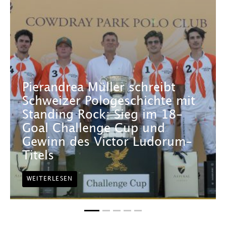
Pierandrea Müller schreibt
Schweizer Pologeschichte mit
Standing Rock: Sieg im 18-
Goal Challenge Cup und
Gewinn des Victor Ludorum-
Titels
WEITERLESEN