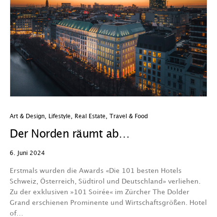
Art & Design
,
Lifestyle
,
Real Estate
,
Travel & Food
Der Norden räumt ab…
6. Juni 2024
Erstmals wurden die Awards «Die 101 besten Hotels
Schweiz, Österreich, Südtirol und Deutschland» verliehen.
Zu der exklusiven »101 Soirée« im Zürcher The Dolder
Grand erschienen Prominente und Wirtschaftsgrößen. Hotel
of…