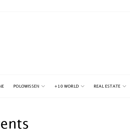
NE
POLOWISSEN
+10 WORLD
REAL ESTATE
ents