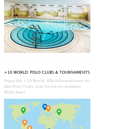
+10 WORLD: POLO CLUBS & TOURNAMENTS
Enjoy the +10 World. Alle Informationen zu
den Polo Clubs und Turnieren weltweit.
Klickt hier!