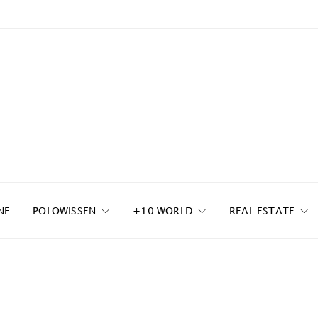
NE
POLOWISSEN
+10 WORLD
REAL ESTATE