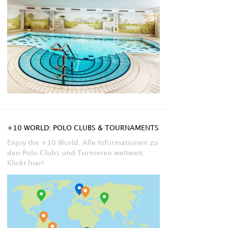
+10 WORLD: POLO CLUBS & TOURNAMENTS
Enjoy the +10 World. Alle Informationen zu
den Polo Clubs und Turnieren weltweit.
Klickt hier!