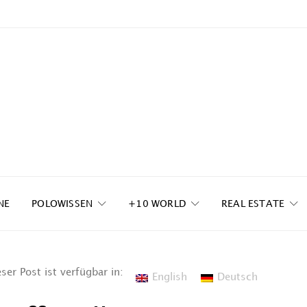
NE
POLOWISSEN
+10 WORLD
REAL ESTATE
ser Post ist verfügbar in:
English
Deutsch