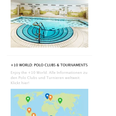
+10 WORLD: POLO CLUBS & TOURNAMENTS
Enjoy the +10 World. Alle Informationen zu
den Polo Clubs und Turnieren weltweit.
Klickt hier!