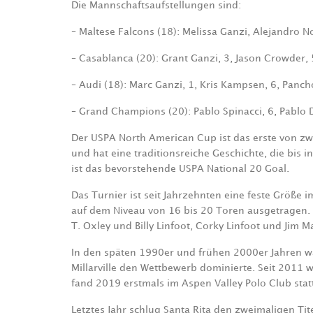
Die Mannschaftsaufstellungen sind:
– Maltese Falcons (18): Melissa Ganzi, Alejandro Nov
– Casablanca (20): Grant Ganzi, 3, Jason Crowder, 5
– Audi (18): Marc Ganzi, 1, Kris Kampsen, 6, Panch
– Grand Champions (20): Pablo Spinacci, 6, Pablo Do
Der USPA North American Cup ist das erste von zw
und hat eine traditionsreiche Geschichte, die bis 
ist das bevorstehende USPA National 20 Goal.
Das Turnier ist seit Jahrzehnten eine feste Größe
auf dem Niveau von 16 bis 20 Toren ausgetragen. D
T. Oxley und Billy Linfoot, Corky Linfoot und Jim M
In den späten 1990er und frühen 2000er Jahren wa
Millarville den Wettbewerb dominierte. Seit 2011
fand 2019 erstmals im Aspen Valley Polo Club st
Letztes Jahr schlug Santa Rita den zweimaligen Tite