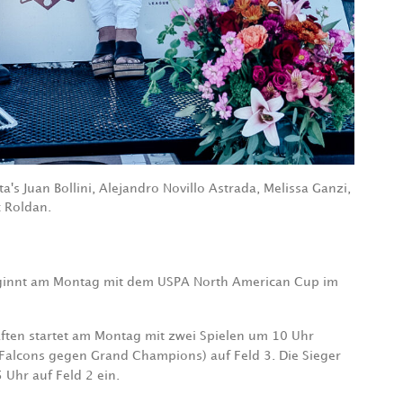
 Juan Bollini, Alejandro Novillo Astrada, Melissa Ganzi,
c Roldan.
ginnt am Montag mit dem USPA North American Cup im
ften startet am Montag mit zwei Spielen um 10 Uhr
Falcons gegen Grand Champions) auf Feld 3. Die Sieger
 Uhr auf Feld 2 ein.