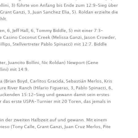
Bollini, 3) führte von Anfang bis Ende zum 12:9-Sieg über
rant Ganzi, 3, Juan Sanchez Elia, 5). Roldan erzielte die
hlt.
, 6, Jeff Hall, 6, Tommy Biddle, 5) mit einer 7:3-
e Casino Coconut Creek (Melissa Ganzi, Jason Crowder,
llips, Stellvertreter Pablo Spinacci) mit 12:7. Biddle
er, Juancito Bollini, Nic Roldan) Newport (Gene
ini) mit 14:9.
(Brian Boyd, Carlitos Gracida, Sebastián Merlos, Kris
 River Ranch (Hilario Figueras, 3, Pablo Spinacci, 6,
ruckenden 15:12-Sieg und gewann damit sein erstes
 das erste USPA-Turnier mit 20 Toren, das jemals in
 in der zweiten Halbzeit auf und gewann. Mit einem
eso (Tony Calle, Grant Ganzi, Juan Cruz Merlos, Pite