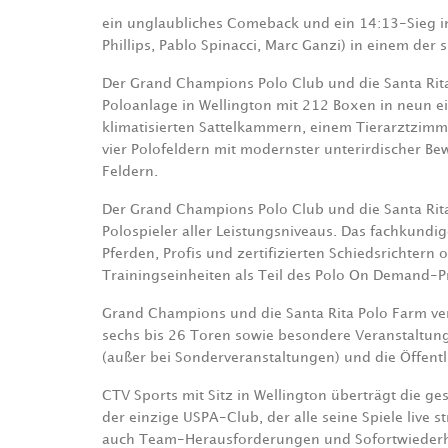
ein unglaubliches Comeback und ein 14:13-Sieg i
Phillips, Pablo Spinacci, Marc Ganzi) in einem der
Der Grand Champions Polo Club und die Santa Rita 
Poloanlage in Wellington mit 212 Boxen in neun e
klimatisierten Sattelkammern, einem Tierarztzimm
vier Polofeldern mit modernster unterirdischer B
Feldern.
Der Grand Champions Polo Club und die Santa Rita
Polospieler aller Leistungsniveaus. Das fachkundi
Pferden, Profis und zertifizierten Schiedsrichtern
Trainingseinheiten als Teil des Polo On Demand-P
Grand Champions und die Santa Rita Polo Farm ve
sechs bis 26 Toren sowie besondere Veranstaltungen 
(außer bei Sonderveranstaltungen) und die Öffentli
CTV Sports mit Sitz in Wellington überträgt die g
der einzige USPA-Club, der alle seine Spiele liv
auch Team-Herausforderungen und Sofortwiederh