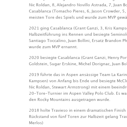
Nic Roldan, 8, Alejandro Novillo Astrada, 7, Juan 
Casablanca (Tomacho Pieres, 6, Jason Crowder, 5, G
meisten Tore des Spiels und wurde zum MVP gewä
2021 ging Casablanca (Grant Ganzi, 3, Kris Kampsen
Halbzeitführung ins Rennen und besiegte Seminol
Santiago Toccalino, Juan Bollini, Ersatz Brandon Phi
wurde zum MVP ernannt.
2020 besiegte Casablanca (Grant Ganzi, Henry Port
Goldstein, Sugar Erskine, Michel Dorignac, Juan Boll
2019 führte das in Aspen ansässige Team La Karina 
Kampsen) von Anfang bis Ende und besiegte McClure
Nic Roldan, Stewart Armstrong) mit einem beeind
20-Tore-Turnier im Aspen Valley Polo Club. Es war
den Rocky Mountains ausgetragen wurde.
2018 holte Travieso in einem dramatischen Finish
Rückstand von fünf Toren zur Halbzeit gelang Travi
Merlos)