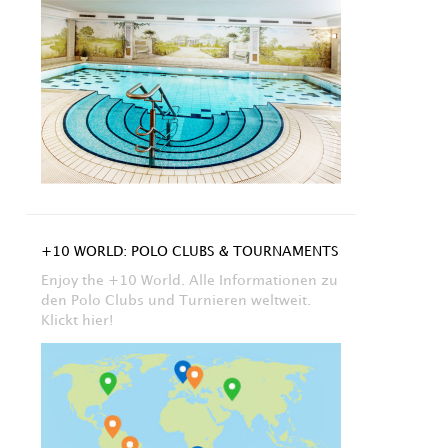
+10 WORLD: POLO CLUBS & TOURNAMENTS
Enjoy the +10 World. Alle Informationen zu
den Polo Clubs und Turnieren weltweit.
Klickt hier!