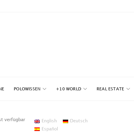
NE
POLOWISSEN
+10 WORLD
REAL ESTATE
st verfügbar
English
Deutsch
Español