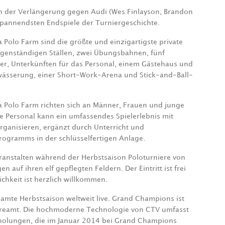
n der Verlängerung gegen Audi (Wes Finlayson, Brandon
 spannendsten Endspiele der Turniergeschichte.
Polo Farm sind die größte und einzigartigste private
igenständigen Ställen, zwei Übungsbahnen, fünf
er, Unterkünften für das Personal, einem Gästehaus und
ewässerung, einer Short-Work-Arena und Stick-and-Ball-
 Polo Farm richten sich an Männer, Frauen und junge
ge Personal kann ein umfassendes Spielerlebnis mit
 organisieren, ergänzt durch Unterricht und
rogramms in der schlüsselfertigen Anlage.
ranstalten während der Herbstsaison Poloturniere von
auf ihren elf gepflegten Feldern. Der Eintritt ist frei
chkeit ist herzlich willkommen.
esamte Herbstsaison weltweit live. Grand Champions ist
e streamt. Die hochmoderne Technologie von CTV umfasst
olungen, die im Januar 2014 bei Grand Champions