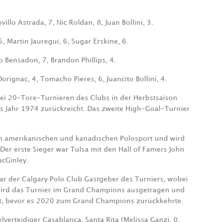
illo Astrada, 7, Nic Roldan, 8, Juan Bollini, 3.
, Martin Jauregui, 6, Sugar Erskine, 6.
o Bensadon, 7, Brandon Phillips, 4.
rignac, 4, Tomacho Pieres, 6, Juancito Bollini, 4.
ei 20-Tore-Turnieren des Clubs in der Herbstsaison
ins Jahr 1974 zurückreicht. Das zweite High-Goal-Turnier
 im amerikanischen und kanadischen Polosport und wird
er erste Sieger war Tulsa mit den Hall of Famers John
acGinley.
r der Calgary Polo Club Gastgeber des Turniers, wobei
 wird das Turnier im Grand Champions ausgetragen und
att, bevor es 2020 zum Grand Champions zurückkehrte.
lverteidiger Casablanca. Santa Rita (Melissa Ganzi, 0,