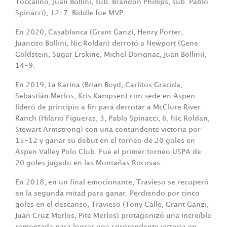
Toccalino, Juan Bollini, sub. Brandon Phillips, sub. Pablo
Spinacci), 12-7. Biddle fue MVP.
En 2020, Casablanca (Grant Ganzi, Henry Porter,
Juancito Bollini, Nic Roldan) derrotó a Newport (Gene
Goldstein, Sugar Erskine, Michel Dorignac, Juan Bollini),
14-9.
En 2019, La Karina (Brian Boyd, Carlitos Gracida,
Sebastián Merlos, Kris Kampsen) con sede en Aspen
lideró de principio a fin para derrotar a McClure River
Ranch (Hilario Figueras, 3, Pablo Spinacci, 6, Nic Roldan,
Stewart Armstrong) con una contundente victoria por
15-12 y ganar su debut en el torneo de 20 goles en
Aspen Valley Polo Club. Fue el primer torneo USPA de
20 goles jugado en las Montañas Rocosas.
En 2018, en un final emocionante, Travieso se recuperó
en la segunda mitad para ganar. Perdiendo por cinco
goles en el descanso, Travieso (Tony Calle, Grant Ganzi,
Juan Cruz Merlos, Pite Merlos) protagonizó una increíble
remontada para lograr una sorprendente victoria en