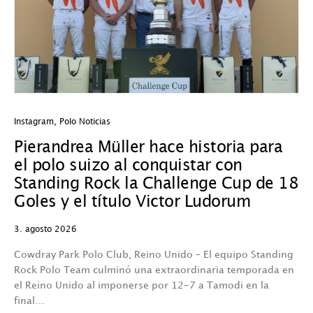
Instagram
,
Polo Noticias
In
Pierandrea Müller hace historia para
P
el polo suizo al conquistar con
r
Standing Rock la Challenge Cup de 18
9.
Goles y el título Victor Ludorum
Ca
3. agosto 2026
ap
i
Cowdray Park Polo Club, Reino Unido – El equipo Standing
p
Rock Polo Team culminó una extraordinaria temporada en
el Reino Unido al imponerse por 12-7 a Tamodi en la
V
final…