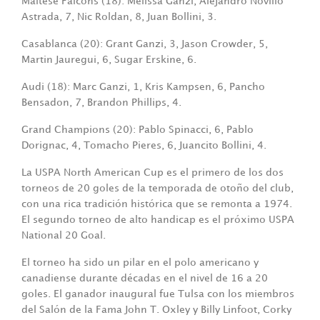
Maltese Falcons
(18): Melissa Ganzi, Alejandro Novillo
Astrada, 7, Nic Roldan, 8, Juan Bollini, 3.
Casablanca (20): Grant Ganzi, 3, Jason Crowder, 5,
Martin Jauregui, 6, Sugar Erskine, 6.
Audi (18): Marc Ganzi, 1, Kris Kampsen, 6, Pancho
Bensadon, 7, Brandon Phillips, 4.
Grand Champions
(20): Pablo Spinacci, 6, Pablo
Dorignac, 4, Tomacho Pieres, 6, Juancito Bollini, 4.
La USPA North American Cup es el primero de los dos
torneos de 20 goles de la temporada de otoño del club,
con una rica tradición histórica que se remonta a 1974.
El segundo torneo de alto handicap es el próximo USPA
National 20 Goal.
El torneo ha sido un pilar en el polo americano y
canadiense durante décadas en el nivel de 16 a 20
goles. El ganador inaugural fue Tulsa con los miembros
del Salón de la Fama John T. Oxley y Billy Linfoot, Corky