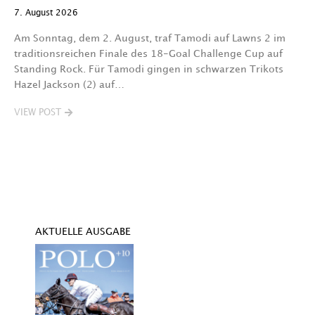
7. August 2026
7.
Am Sonntag, dem 2. August, traf Tamodi auf Lawns 2 im
D
traditionsreichen Finale des 18-Goal Challenge Cup auf
Au
Standing Rock. Für Tamodi gingen in schwarzen Trikots
K
Hazel Jackson (2) auf…
T
VIEW POST
V
AKTUELLE AUSGABE