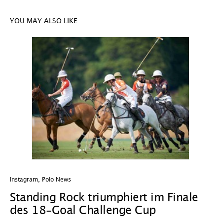
YOU MAY ALSO LIKE
Instagram
,
Polo News
In
Standing Rock triumphiert im Finale
W
des 18-Goal Challenge Cup
W