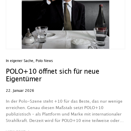
In eigener Sache
,
Polo News
POLO+10 öffnet sich für neue
Eigentümer
22. Januar 2026
In der Polo-Szene steht +10 für das Beste, das nur wenige
erreichen. Genau diesen Maßstab setzt POLO+10
publizistisch – als Plattform und Marke mit internationaler
Strahlkraft. Derzeit wird für POLO+10 eine teilweise oder…