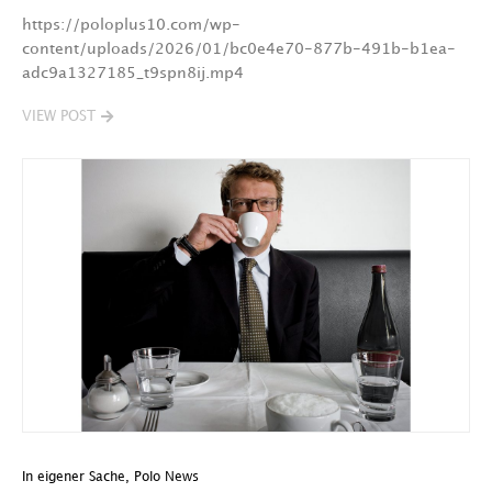
https://poloplus10.com/wp-
content/uploads/2026/01/bc0e4e70-877b-491b-b1ea-
adc9a1327185_t9spn8ij.mp4
VIEW POST
In eigener Sache
,
Polo News