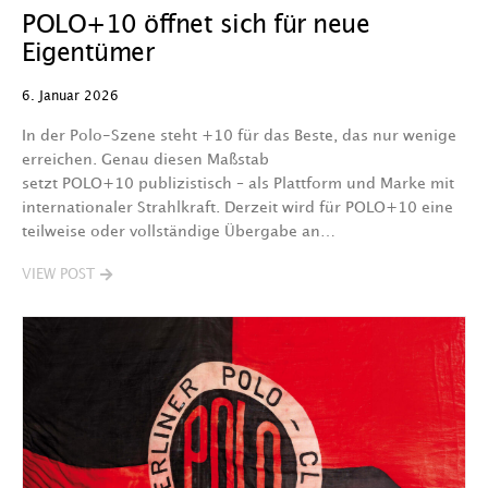
POLO+10 öffnet sich für neue
Eigentümer
6. Januar 2026
In der Polo-Szene steht +10 für das Beste, das nur wenige
erreichen. Genau diesen Maßstab
setzt POLO+10 publizistisch – als Plattform und Marke mit
internationaler Strahlkraft. Derzeit wird für POLO+10 eine
teilweise oder vollständige Übergabe an…
VIEW POST