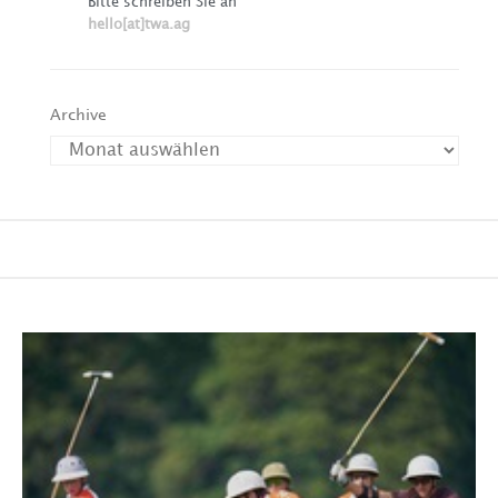
Bitte schreiben Sie an
hello[at]twa.ag
Archive