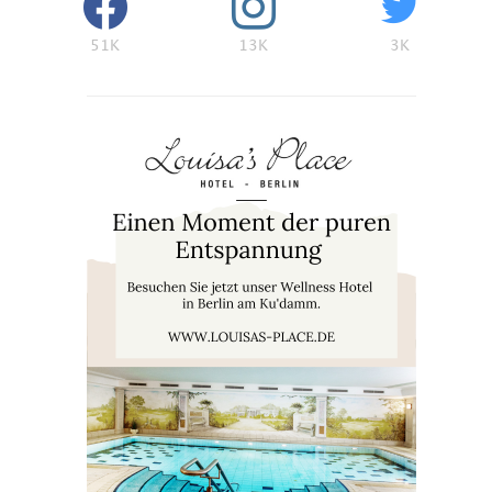
51K
13K
3K