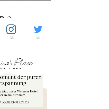
OWERS
13K
3K