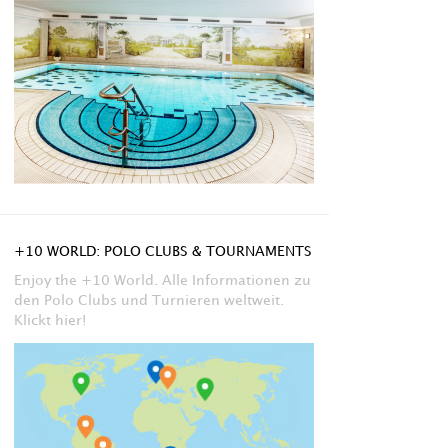
+10 WORLD: POLO CLUBS & TOURNAMENTS
Enjoy the +10 World. Alle Informationen zu
den Polo Clubs und Turnieren weltweit.
Klickt hier!