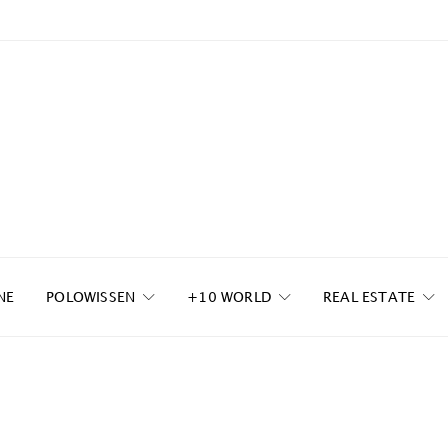
NE
POLOWISSEN
+10 WORLD
REAL ESTATE