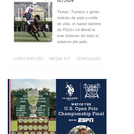
02/2026
Temas: Torneos y gente,
noticias de polo y estilo
de vida: el nuevo número
de POLO+10 World te
trae historias de todo el
universo del polo.
SUBSCRIPCIÓN
MEDIA KIT
DOWNLOAD