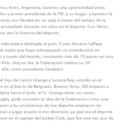
nos Aires, Argentina, tuvimos una oportunidad única.
or y primer presidente de la FIP, a su hogar, y tuvimos la
tras nos llevaba en un viaje a través del tiempo de la
a acumulado durante sus años en el deporte. Con libros,
r por la historia del deporte.
 vida entera dedicada al polo. Como Horacio Laffaye
mente nadie que haya sobrepasado su contribución en
nes a través del mundo, reuniendo más de 70 paises en una
 Polo. Hoy en día, la Federación celebra su 30°
n ella, como presidente fundador.
l hijo de Carlos Uranga y Susana Rey, estudió en el
ue en el barrio de Belgrano, Buenos Aires. Allí empezó a
aría hacia el polo: el Sr. Uranga tiene sus raices
 rugby, pude concebir la idea de la Federación como una
miento y las enseñanzas de ese deporte ampliaron mi
nzó a jugar al polo como diversión, ya que era el deporte
dose en el capitán del Jockey Club, que fue una vez uno de