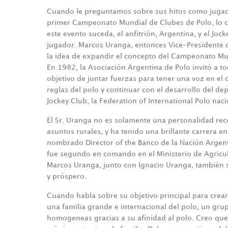
Cuando le preguntamos sobre sus hitos como jugad
primer Campeonato Mundial de Clubes de Polo, lo cu
este evento suceda, el anfitrión, Argentina, y el Jo
jugador. Marcos Uranga, entonces Vice-Presidente 
la idea de expandir el concepto del Campeonato Mund
En 1982, la Asociación Argentina de Polo invitó a to
objetivo de juntar fuerzas para tener una voz en el 
reglas del polo y continuar con el desarrollo del de
Jockey Club, la Federation of International Polo na
El Sr. Uranga no es solamente una personalidad reco
asuntos rurales, y ha tenido una brillante carrera 
nombrado Director of the Banco de la Nación Argent
fue segundo en comando en el Ministerio de Agricul
Marcos Uranga, junto con Ignacio Uranga, también s
y próspero.
Cuando habla sobre su objetivo principal para crear 
una familia grande e internacional del polo, un gr
homogeneas gracias a su afinidad al polo. Creo que l