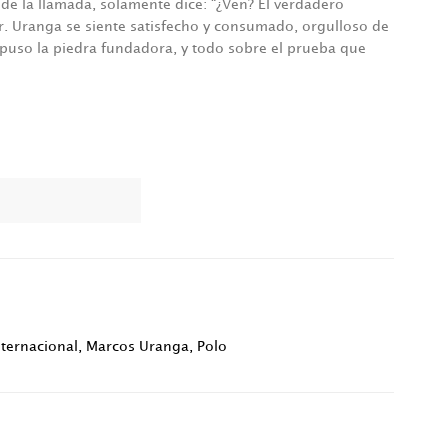
o de la llamada, solamente dice: “¿Ven? El verdadero
Sr. Uranga se siente satisfecho y consumado, orgulloso de
ez puso la piedra fundadora, y todo sobre el prueba que
nternacional
,
Marcos Uranga
,
Polo