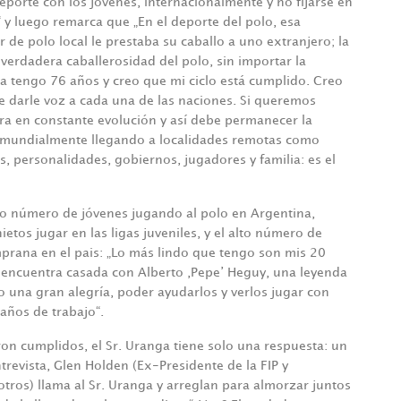
eporte con los jóvenes, internacionalmente y no fijarse en
 y luego remarca que „En el deporte del polo, esa
 polo local le prestaba su caballo a uno extranjero; la
 verdadera caballerosidad del polo, sin importar la
Ya tengo 76 años y creo que mi ciclo está cumplido. Creo
de darle voz a cada una de las naciones. Si queremos
ra en constante evolución y así debe permanecer la
o mundialmente llegando a localidades remotas como
s, personalidades, gobiernos, jugadores y familia: es el
to número de jóvenes jugando al polo en Argentina,
ietos jugar en las ligas juveniles, y el alto número de
rana en el pais: „Lo más lindo que tengo son mis 20
 se encuentra casada con Alberto ‚Pepe’ Heguy, una leyenda
to una gran alegría, poder ayudarlos y verlos jugar con
años de trabajo“.
ron cumplidos, el Sr. Uranga tiene solo una respuesta: un
trevista, Glen Holden (Ex-Presidente de la FIP y
tros) llama al Sr. Uranga y arreglan para almorzar juntos