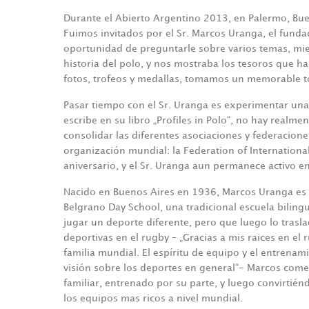
Durante el Abierto Argentino 2013, en Palermo, Bue
Fuimos invitados por el Sr. Marcos Uranga, el fundad
oportunidad de preguntarle sobre varios temas, mien
historia del polo, y nos mostraba los tesoros que h
fotos, trofeos y medallas, tomamos un memorable tou
Pasar tiempo con el Sr. Uranga es experimentar una
escribe en su libro „Profiles in Polo“, no hay real
consolidar las diferentes asociaciones y federacio
organización mundial: la Federation of International
aniversario, y el Sr. Uranga aun permanece activo e
Nacido en Buenos Aires en 1936, Marcos Uranga es e
Belgrano Day School, una tradicional escuela biling
jugar un deporte diferente, pero que luego lo traslad
deportivas en el rugby – „Gracias a mis raices en el
familia mundial. El espíritu de equipo y el entrena
visión sobre los deportes en general“- Marcos come
familiar, entrenado por su parte, y luego convirtién
los equipos mas ricos a nivel mundial.