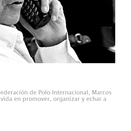
ederación de Polo Internacional, Marcos
vida en promover, organizar y echar a