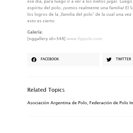
ese día, para luego ir a ver a los nietos jugar. Lueg
espíritu del polo, ¡somos realmente una familia! El 
los logros de la „familia del polo“ de la cual una v
esto es cierto.
Galería:
[nggallery id=348]
www.fippolo.com
FACEBOOK
TWITTER
Related Topics
Asociación Argentina de Polo
,
Federación de Polo I