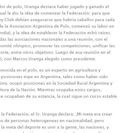
or de polo, Uranga destaca haber jugado y ganado el
al le dio la idea de comenzar la Federación: para que
ckey Club debían asegurarse que habría caballos para cada
de la Asociacion Argentina de Polo, comenzó su labor en
ial, y la idea de establecer la Federación echó raíces.
das las asociaciones nacionales a una reunión, con el
comité olímpico, promover las competiciones, unificar las
porte, entre otros objetivos. Luego de esa reunión en el
ció, con Marcos Uranga elegido como presidente.
nocida en el polo, es un experto en agricultura y
en posiciones tope en Argentina, tales como haber sido
ina; ocupó posiciones en la Sociedad Rural Argentina y
tura de la Nación. Mientras ocupaba estos cargos,
e ocupaban de su estancia, la cual sigue un curso estable
la Federación, el Sr. Uranga declara: „Mi meta era crear
upo de personas heterogeneas en nacionalidad, pero
a meta del deporte es unir a la gente, las naciones, y