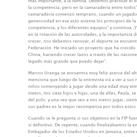
más importante, a la familia. Debemos practicar el d
la competencia, pero en la camaradería entre todos“
camaradería comenzó temprano, cuando un jugador de
generosidad en ese acto asienta los principios de la
competencia, y los diferentes equipos“ y continua „
en la rotación de las autoridades, y la importancia 
crecer, nos debemos renovar, el deporte se encuent
Federación. He iniciado un proyecto que ha crecid
China, haciendo crecer lazos a través de las nacione
legado más grande que puedo dejar“.
Marcos Uranga se encuentra muy feliz acerca del al
menciona que luego de la entrevista irá a ver a sus n
niños comenyando a jugar desde una edad muy temp
nietos, mis siete hijos e hijas, una de ellas, Paula,
del polo; y una vez que veo a mis nietos jugar, sien
sus padres es la mejor recompensa por todos estos 
Cuando se le pregunta si sus objetivos en la FIP fue
sí definitivo. De repente, cuando finalizábamos la en
Embajador de los Estados Unidos en Jamaica, entre o