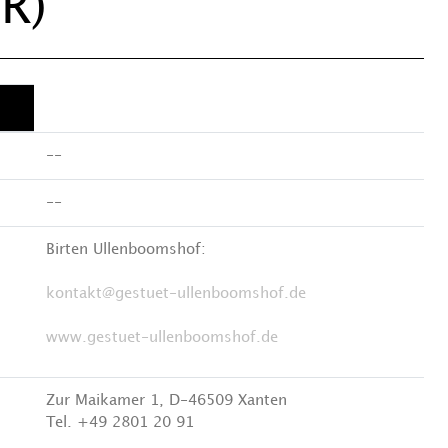
R)
--
--
Birten Ullenboomshof:
kontakt@gestuet-ullenboomshof.de
www.gestuet-ullenboomshof.de
Zur Maikamer 1, D-46509 Xanten
Tel. +49 2801 20 91