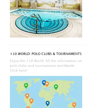
+10 WORLD: POLO CLUBS & TOURNAMENTS
Enjoy the +10 World. All the information on
polo clubs and tournaments worldwide.
Click here!