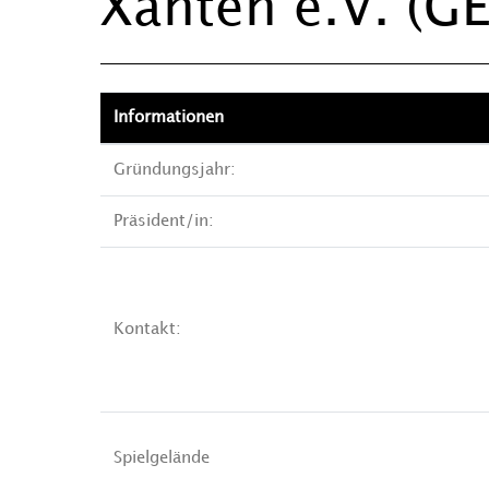
Xanten e.V. (GE
Informationen
Gründungsjahr:
Präsident/in:
Kontakt:
Spielgelände