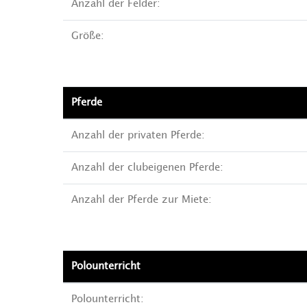
Anzahl der Felder:
Größe:
Pferde
Anzahl der privaten Pferde:
Anzahl der clubeigenen Pferde:
Anzahl der Pferde zur Miete:
Polounterricht
Polounterricht: